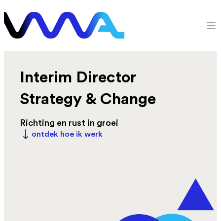
Ga naar de inhoud
VMA Digital
Op
Interim Director
Strategy & Change
Richting en rust in groei
ontdek hoe ik werk