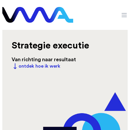
Ga naar de inhoud
VMA Digital
Op
Strategie executie
Van richting naar resultaat
ontdek hoe ik werk