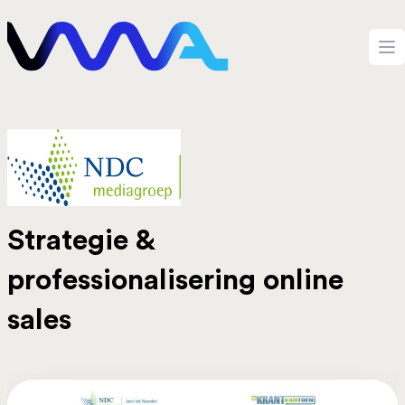
Ga naar de inhoud
VMA Digital
Op
Strategie &
professionalisering online
sales