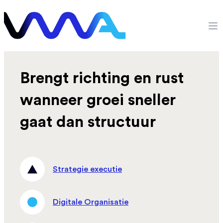
Ga naar de inhoud
VMA Digital
Op
Brengt richting en rust
wanneer groei sneller
gaat dan structuur
Strategie executie
Digitale Organisatie